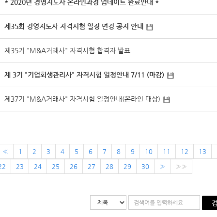
* 2020년 경영지도사 온라인과정 업데이트 완료안내 *
제35회 경영지도사 자격시험 일정 변경 공지 안내
제35기 "M&A거래사" 자격시험 합격자 발표
제 3기 "기업회생관리사" 자격시험 일정안내 7/11 (마감)
제37기 "M&A거래사" 자격시험 일정안내(온라인 대상)
«
1
2
3
4
5
6
7
8
9
10
11
12
13
22
23
24
25
26
27
28
29
30
»
»»
검