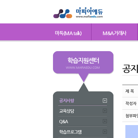
마톡(MA talk)
M&A거래사
학습지원센터
공
제 목
공지사항
작성자
교육상담
첨부파
Q&A
학습프로그램