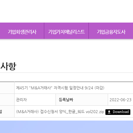
기업회생관리사
기업가치애널리스트
기업금융지도사
지사항
제45기 "M&A거래사" 자격시험 일정안내 9/24 (마감)
관리자
등록날짜
2022-06-23 
일
(M&A거래사) 접수신청서 양식_한글_워드 vol202.zip
Download