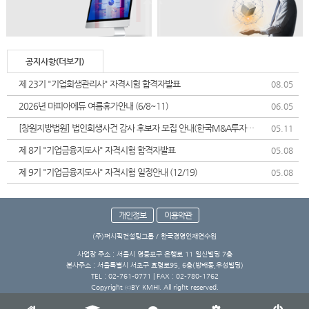
공지사항(더보기)
제 23기 "기업회생관리사" 자격시험 합격자발표
08.05
2026년 마피아에듀 여름휴가안내 (6/8~11)
06.05
[창원지방법원] 법인회생사건 감사 후보자 모집 안내(한국M&A투자협
05.11
회)
제 8기 "기업금융지도사" 자격시험 합격자발표
05.08
제 9기 "기업금융지도사" 자격시험 일정안내 (12/19)
05.08
개인정보
이용약관
(주)퍼시픽컨설팅그룹 / 한국경영인재연수원
사업장 주소 : 서울시 영등포구 은행로 11 일신빌딩 7층
본사주소 : 서울특별시 서초구 효령로95, 6층(방배동,우성빌딩)
TEL : 02-761-0771 | FAX : 02-780-1762
Copyright ⓒBY KMHI. All right reserved.