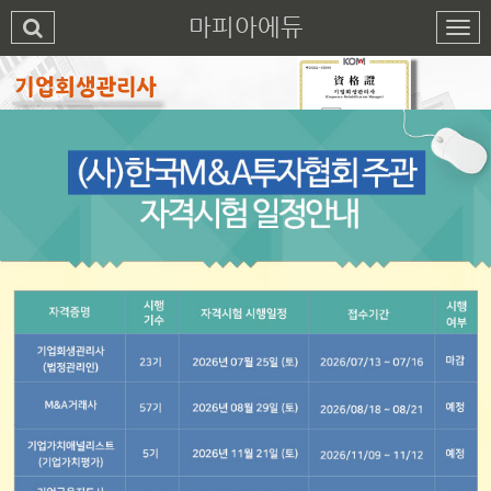
마피아에듀
1
2
3
4
5