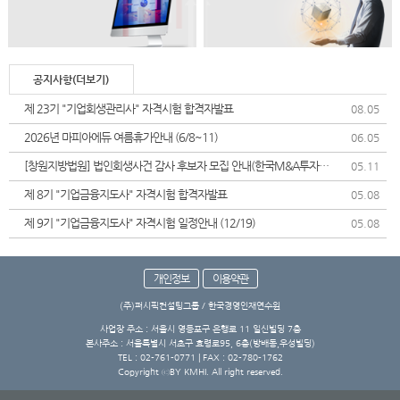
공지사항(더보기)
제 23기 "기업회생관리사" 자격시험 합격자발표
08.05
2026년 마피아에듀 여름휴가안내 (6/8~11)
06.05
[창원지방법원] 법인회생사건 감사 후보자 모집 안내(한국M&A투자협
05.11
회)
제 8기 "기업금융지도사" 자격시험 합격자발표
05.08
제 9기 "기업금융지도사" 자격시험 일정안내 (12/19)
05.08
개인정보
이용약관
(주)퍼시픽컨설팅그룹 / 한국경영인재연수원
사업장 주소 : 서울시 영등포구 은행로 11 일신빌딩 7층
본사주소 : 서울특별시 서초구 효령로95, 6층(방배동,우성빌딩)
TEL : 02-761-0771 | FAX : 02-780-1762
Copyright ⓒBY KMHI. All right reserved.