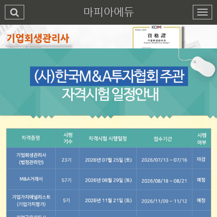
마피아에듀
1
2
3
4
5