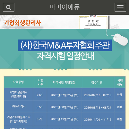
마피아에듀
1
2
3
4
5