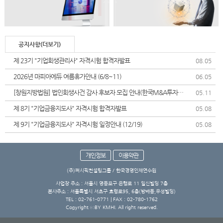
공지사항(더보기)
제 23기 "기업회생관리사" 자격시험 합격자발표
08.05
2026년 마피아에듀 여름휴가안내 (6/8~11)
06.05
[창원지방법원] 법인회생사건 감사 후보자 모집 안내(한국M&A투자협
05.11
회)
제 8기 "기업금융지도사" 자격시험 합격자발표
05.08
제 9기 "기업금융지도사" 자격시험 일정안내 (12/19)
05.08
개인정보
이용약관
(주)퍼시픽컨설팅그룹 / 한국경영인재연수원
사업장 주소 : 서울시 영등포구 은행로 11 일신빌딩 7층
본사주소 : 서울특별시 서초구 효령로95, 6층(방배동,우성빌딩)
TEL : 02-761-0771 | FAX : 02-780-1762
Copyright ⓒBY KMHI. All right reserved.