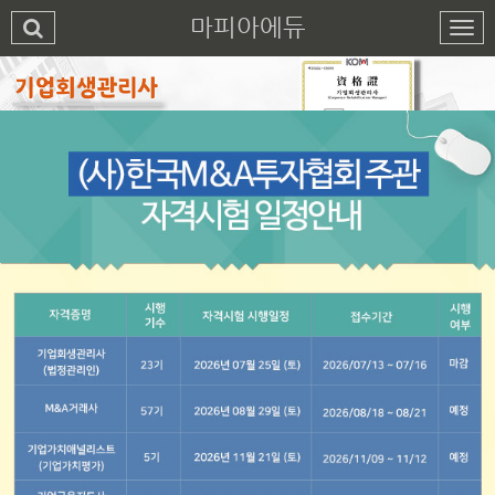
마피아에듀
1
2
3
4
5