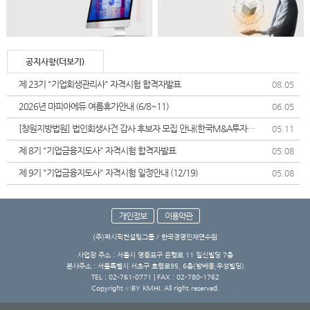
공지사항(더보기)
제 23기 "기업회생관리사" 자격시험 합격자발표
08.05
2026년 마피아에듀 여름휴가안내 (6/8~11)
06.05
[창원지방법원] 법인회생사건 감사 후보자 모집 안내(한국M&A투자협
05.11
회)
제 8기 "기업금융지도사" 자격시험 합격자발표
05.08
제 9기 "기업금융지도사" 자격시험 일정안내 (12/19)
05.08
개인정보
이용약관
(주)퍼시픽컨설팅그룹 / 한국경영인재연수원
사업장 주소 : 서울시 영등포구 은행로 11 일신빌딩 7층
본사주소 : 서울특별시 서초구 효령로95, 6층(방배동,우성빌딩)
TEL : 02-761-0771 | FAX : 02-780-1762
Copyright ⓒBY KMHI. All right reserved.