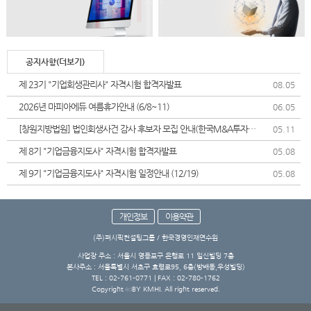
공지사항(더보기)
제 23기 "기업회생관리사" 자격시험 합격자발표
08.05
2026년 마피아에듀 여름휴가안내 (6/8~11)
06.05
[창원지방법원] 법인회생사건 감사 후보자 모집 안내(한국M&A투자협
05.11
회)
제 8기 "기업금융지도사" 자격시험 합격자발표
05.08
제 9기 "기업금융지도사" 자격시험 일정안내 (12/19)
05.08
개인정보
이용약관
(주)퍼시픽컨설팅그룹 / 한국경영인재연수원
사업장 주소 : 서울시 영등포구 은행로 11 일신빌딩 7층
본사주소 : 서울특별시 서초구 효령로95, 6층(방배동,우성빌딩)
TEL : 02-761-0771 | FAX : 02-780-1762
Copyright ⓒBY KMHI. All right reserved.