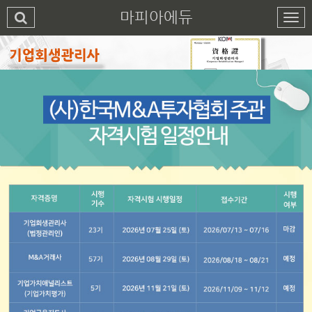
마피아에듀
1
2
3
4
5