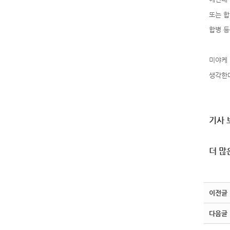
또는 합
합병 등
미야케 
생각한다
기사 보
더 많
이전글
다음글