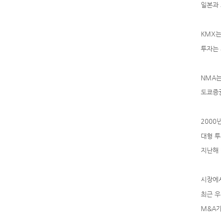
일본과 
KMX는
투자는 
NMA는
도쿄증권
2000
대형 투
지난해 
시장에서
최근 우
M&A가