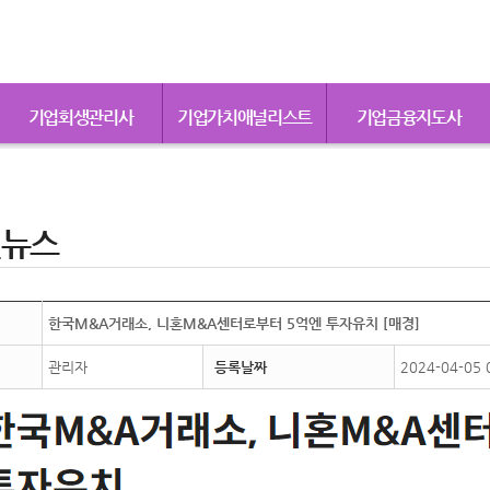
기업회생관리사
기업가치애널리스트
기업금융지도사
련뉴스
한국M&A거래소, 니혼M&A센터로부터 5억엔 투자유치 [매경]
관리자
등록날짜
2024-04-05 