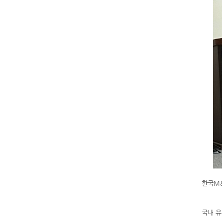
한국M&
국내 유