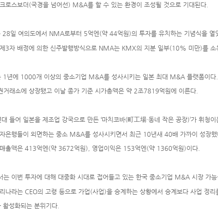
크로스보더(국경을 넘어선) M&A를 할 수 있는 환경이 조성될 것으로 기대된다.
 28일 여의도에서 NMA로부터 5억엔(약 44억원)의 투자를 유치하는 기념식을 열
제3자 배정에 의한 신주발행방식으로 NMA는 KMX의 지분 일부(10% 미만)를 소
 1년에 1000개 이상의 중소기업 M&A를 성사시키는 일본 최대 M&A 플랫폼이다.
거래소에 상장됐고 이날 종가 기준 시가총액은 약 2조7819억원에 이른다.
년대 들어 일본을 제조업 강국으로 만든 ‘마치코바(町工場·동네 작은 공장)’가 휘청이
자은행들이 외면하는 중소 M&A를 성사시키면서 최근 10년새 40배 가까이 성장했
매출액은 413억엔(약 3672억원), 영업이익은 153억엔(약 1360억원)이다.
는 이번 투자에 대해 대중화 시대로 접어들고 있는 한국 중소기업 M&A 시장 가능
리나라는 CEO의 고령 등으로 가업(사업)을 승계하는 상황에서 승계보다 사업 정리
 활성화되는 분위기다.