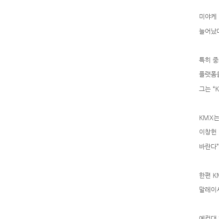
미야케 
늘어났다
특히 중
플랫폼을
그는 “
KMX는
이창헌 
바란다”
한편 K
말레이시
예컨대 