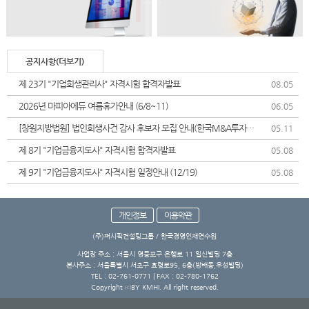
공지사항(더보기)
제 23기 "기업회생관리사" 자격시험 합격자발표
08.05
2026년 마피아에듀 여름휴가안내 (6/8~11)
06.05
[창원지방법원] 법인회생사건 감사 후보자 모집 안내(한국M&A투자협
05.11
회)
제 8기 "기업금융지도사" 자격시험 합격자발표
05.08
제 9기 "기업금융지도사" 자격시험 일정안내 (12/19)
05.08
개인정보
이용약관
(주)퍼시픽컨설팅그룹 / 한국경영인재연수원
사업장 주소 : 서울시 영등포구 은행로 11 일신빌딩 7층
본사주소 : 서울특별시 서초구 효령로95, 6층(방배동,우성빌딩)
TEL : 02-761-0771 | FAX : 02-780-1762
Copyright ⓒBY KMHI. All right reserved.