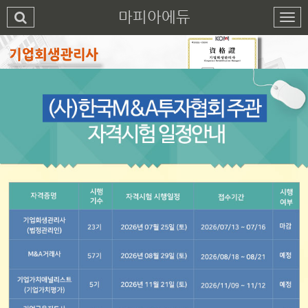
마피아에듀
1
2
3
4
5