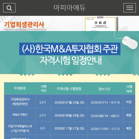
마피아에듀
1
2
3
4
5