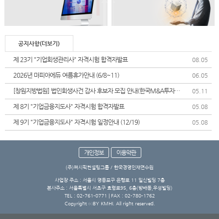
공지사항(더보기)
제 23기 "기업회생관리사" 자격시험 합격자발표
08.05
2026년 마피아에듀 여름휴가안내 (6/8~11)
06.05
[창원지방법원] 법인회생사건 감사 후보자 모집 안내(한국M&A투자협
05.11
회)
제 8기 "기업금융지도사" 자격시험 합격자발표
05.08
제 9기 "기업금융지도사" 자격시험 일정안내 (12/19)
05.08
개인정보
이용약관
(주)퍼시픽컨설팅그룹 / 한국경영인재연수원
사업장 주소 : 서울시 영등포구 은행로 11 일신빌딩 7층
본사주소 : 서울특별시 서초구 효령로95, 6층(방배동,우성빌딩)
TEL : 02-761-0771 | FAX : 02-780-1762
Copyright ⓒBY KMHI. All right reserved.