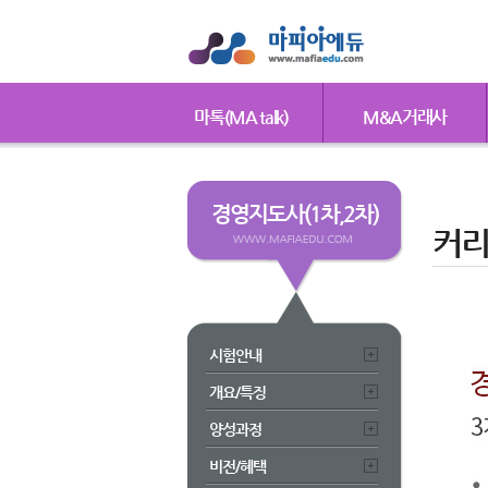
마톡(MA talk)
M&A거래사
경영지도사(1차,2차)
커
시험안내
개요/특징
양성과정
비전/혜택