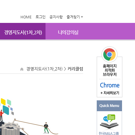
HOME
로그인
공지사항
즐겨찾기 +
경영지도사(1차,2차)
나의강의실
경영지도사(1차,2차)
>
커리큘럼