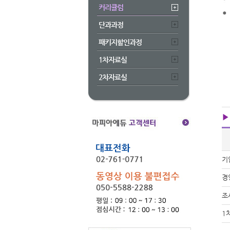
커리큘럼
단과과정
패키지할인과정
1차자료실
2차자료실
▶
기
경
조
1