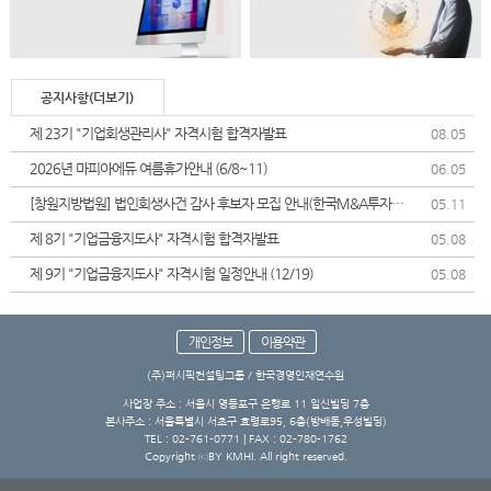
공지사항(더보기)
제 23기 "기업회생관리사" 자격시험 합격자발표
08.05
2026년 마피아에듀 여름휴가안내 (6/8~11)
06.05
[창원지방법원] 법인회생사건 감사 후보자 모집 안내(한국M&A투자협
05.11
회)
제 8기 "기업금융지도사" 자격시험 합격자발표
05.08
제 9기 "기업금융지도사" 자격시험 일정안내 (12/19)
05.08
개인정보
이용약관
(주)퍼시픽컨설팅그룹 / 한국경영인재연수원
사업장 주소 : 서울시 영등포구 은행로 11 일신빌딩 7층
본사주소 : 서울특별시 서초구 효령로95, 6층(방배동,우성빌딩)
TEL : 02-761-0771 | FAX : 02-780-1762
Copyright ⓒBY KMHI. All right reserved.