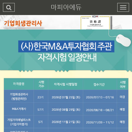
마피아에듀
1
2
3
4
5